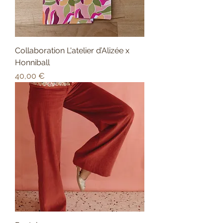
Collaboration L'atelier d’Alizée x
Honniball
Prix
40,00 €