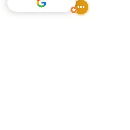
VIsa Crédit
Google Apple PAY
Paypal 4x
HAPPY PLANETE
Artiste engagée pour l'environnement
Inscris toi à ma Newsletter
Email
*
Envoyer
Je souhaite m'abonner à ta 
newsletter !