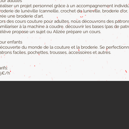
our adultes
éaliser un projet personnel grâce à un accompagnement individua
roderie de lunéville (canneille, crochet de luneville, broderie d'or, b
rée une broderie d'art.
ors des cours couture pour adultes, nous découvrons des patrons
amiliariser à la machine à coudre. découvrir les bases (pas de pa
'élêve propose un sujet ou Alizée prépare un cours.
our enfants
écouverte du monde de la couture et la broderie. Se perfectionn
atrons faciles, pochettes, trousses, accessoires et autres.
rifs:
5€/h