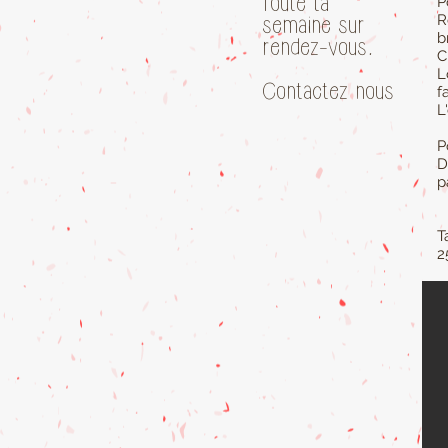
Toute la
P
R
semaine sur
b
rendez-vous.
C
L
Contactez nous
f
L
P
D
p
Ta
2