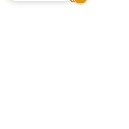
HAPPY PAIEMENT
Paiement
VIsa Crédit
Google Apple PAY
Paypal 4x
HAPPY PLANETE
Artiste engagée pour l'environnement
Inscris toi à ma Newsletter
Email
*