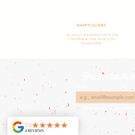
HAPPY CLIENT
Je suis très attentive à ma
clientèle et me rend très
disponible
Inscris toi à 
Email
*
Je souhaite m'abonner à 