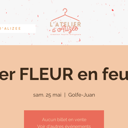
D'ALIZEE
ier FLEUR en feu
sam. 25 mai
  |  
Golfe-Juan
Aucun billet en vente
Voir d'autres événements