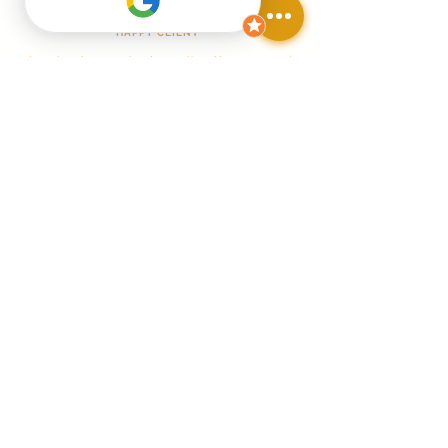
HAPPY CLIENT
Je suis très attentive à ma clientèle et me rend
très disponible
HAPPY LIVRAISON
Livraison gratuite en France à partir de 160 €
d'achat
HAPPY PAIEMENT
Paiement
VIsa Crédit
Google Apple PAY
Paypal 4x