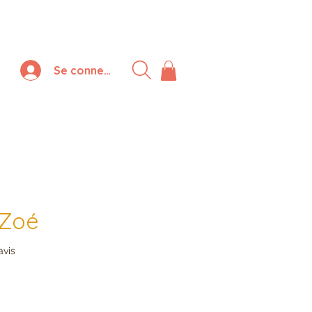
Se connecter
Zoé
sur cinq étoiles selon 1 avis
avis
rix