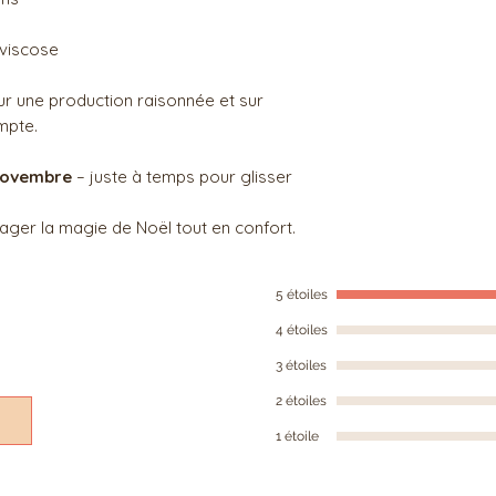
 viscose
ur une production raisonnée et sur
mpte.
-novembre
– juste à temps pour glisser
ager la magie de Noël tout en confort.
5 étoiles
4 étoiles
3 étoiles
2 étoiles
1 étoile