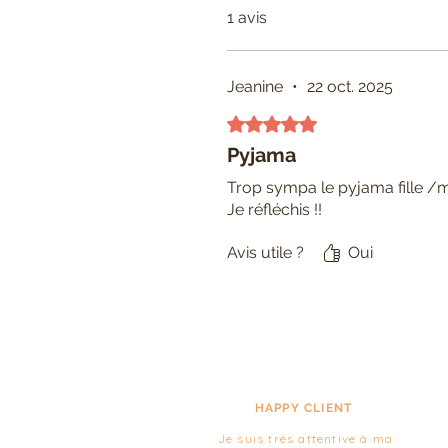
1 avis
Jeanine
•
22 oct. 2025
Noté 5 sur 5.
Pyjama
Trop sympa le pyjama fille /
Je réfléchis !!
Avis utile ?
Oui
HAPPY CLIENT
Je suis très attentive à ma