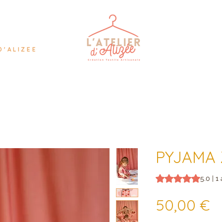
D'ALIZEE
PYJAMA 
La note est de 5.0 
5.0 | 1 
P
50,00 €