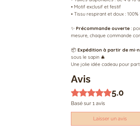
• Motif exclusif et festif
• Tissu respirant et doux : 100%
✨
Précommande ouverte
: po
mesure, chaque commande co
📦
Expédition à partir de mi
sous le sapin 🎄
Une jolie idée cadeau pour part
Avis
5.0
Noté 5 sur 5.
Basé sur 1 avis
Laisser un avis