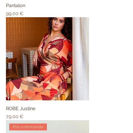
Pantalon
Prix
99,00 €
ROBE Justine
Prix
79,00 €
Pré-commande